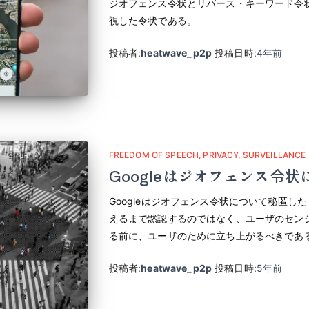
ジオフェンス令状とリバース・キーワード令
視した令状である。
投稿者:
heatwave_p2p
投稿日時:
4年
前
FREEDOM OF SPEECH
PRIVACY
SURVEILLANCE
Googleはジオフェンス令
Googleはジオフェンス令状について秘匿し
えるまで黙認するのではなく、ユーザのセン
る前に、ユーザのために立ち上がるべきであ
投稿者:
heatwave_p2p
投稿日時:
5年
前