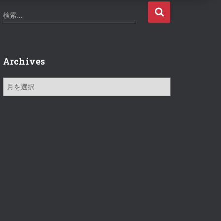
検
検索…
索
:
Archives
A
r
c
h
i
v
e
s