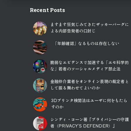
Recent Posts
ますます狂気じみてきたザッカーバーグに
よる内部告発者の口封じ
「年齢確認」なるものは存在しない
脆弱なエビデンスで加速する「エセ科学的
な」若者のソーシャルメディア禁止法
金融仲介業者をオンライン表現の裁定者と
して振る舞わせてよいのか
3Dプリンタ検閲法はユーザに何をもたら
すのか
シンディ・コーン著『プライバシーの守護
者（PRIVACY’S DEFENDER）』