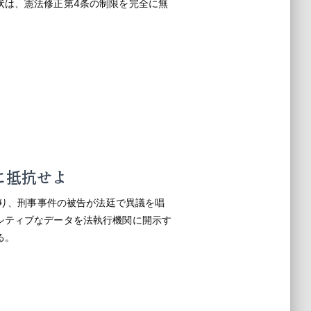
状は、憲法修正第4条の制限を完全に無
状に抵抗せよ
たり、刑事事件の被告が法廷で異議を唱
シティブなデータを法執行機関に開示す
る。