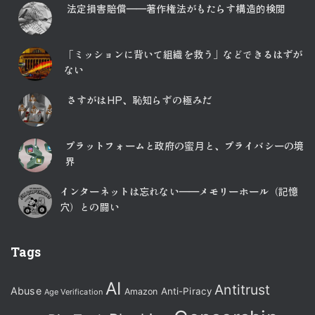
法定損害賠償――著作権法がもたらす構造的検閲
「ミッションに背いて組織を救う」などできるはずが
ない
さすがはHP、恥知らずの極みだ
プラットフォームと政府の蜜月と、プライバシーの境
界
インターネットは忘れない――メモリーホール（記憶
穴）との闘い
Tags
AI
Antitrust
Abuse
Anti-Piracy
Amazon
Age Verification