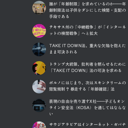
誰が「年齢制限」を求めているのか――年
齢制限法は子供をダシにした検閲・支配の
手段である
テキサス州の「中絶戦争」が「インターネ
ットの検閲戦争」へと拡大
TAKE IT DOWN法、重大な欠陥を抱えた
まま可決される
トランプ大統領、批判者を黙らせるために
「TAKE IT DOWN」法の可決を求める
ポルノにはじまり、次はスキンクリームの
閲覧規制？ 暴走する「年齢確認」法
表現の自由を売り渡すX社――子どもオン
ライン安全法（KOSA）を通してはならな
い
サウジアラビアはインターネット・ガバナ