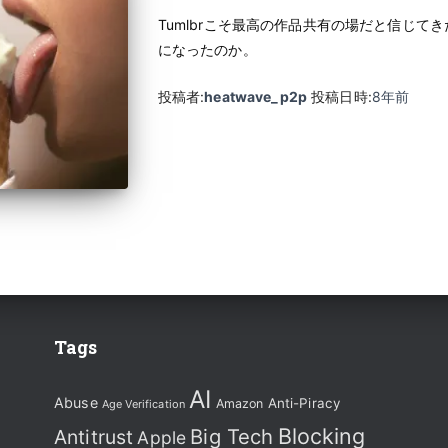
Tumlbrこそ最高の作品共有の場だと信じてき
になったのか。
投稿者:
heatwave_p2p
投稿日時:
8年
前
Tags
AI
Abuse
Anti-Piracy
Amazon
Age Verification
Blocking
Big Tech
Antitrust
Apple