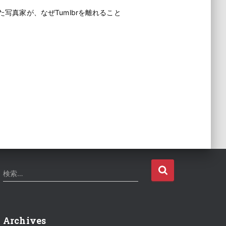
た写真家が、なぜTumlbrを離れること
検
検索…
索
:
Archives