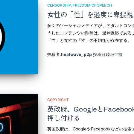
CENSORSHIP
FREEDOM OF SPEECH
女性の「性」を過度に卑猥視
多くのソーシャルメディアが、アダルトコン
うしたコンテンツの削除は、過剰反応である
「性」と女性の「性」の不均衡が存在する。
投稿者:
heatwave_p2p
投稿日時:
9年
前
COPYRIGHT
英政府、GoogleとFaceb
押し付ける
英国政府は、GoogleやFacebookなど