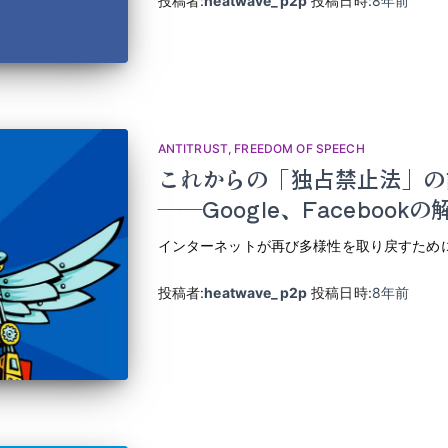
投稿者:
heatwave_p2p
投稿日時:
8年
前
ANTITRUST
FREEDOM OF SPEECH
これからの「独占禁止法」の
――Google、Facebook
インターネットが再び多様性を取り戻すため
投稿者:
heatwave_p2p
投稿日時:
8年
前