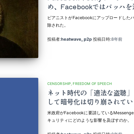
め、Facebookではバッハ
ピアニストがFacebookにアップロードし
除された。
投稿者:
heatwave_p2p
投稿日時:
8年
前
CENSORSHIP
FREEDOM OF SPEECH
ネット時代の「適法な盗聴」
して暗号化は切り崩されてい
米政府がFacebookに要請しているMesse
キュリティにどのような影響を及ぼすのか。