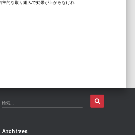
自主的な取り組みで効果が上がらなけれ
。
検
検索…
索
:
Archives