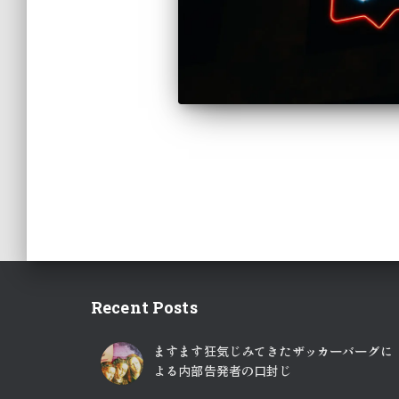
投
稿
の
Recent Posts
ペ
ますます狂気じみてきたザッカーバーグに
よる内部告発者の口封じ
ー