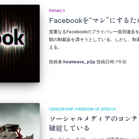
PRIVACY
Facebookを“マシ”にす
度重なるFacebookのプライバシー規則違
額の制裁金を課そうとしている。しかし、制裁
える。
投稿者:
heatwave_p2p
投稿日時:
7年
前
CENSORSHIP
FREEDOM OF SPEECH
ソーシャルメディアのコンテ
破綻している