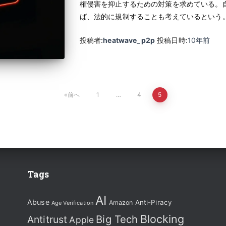
権侵害を抑止するための対策を求めている。
ば、法的に規制することも考えているという
投稿者:
heatwave_p2p
投稿日時:
10年
前
前へ
1
…
4
5
Tags
AI
Abuse
Anti-Piracy
Amazon
Age Verification
Blocking
Big Tech
Antitrust
Apple