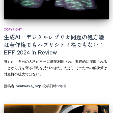
COPYRIGHT
生成AI／デジタルレプリカ問題の処方箋
は著作権でもパブリシティ権でもない：
EFF 2024 in Review
誰もが、自分の人格が不当に商業利用され、欺瞞的に搾取される
ことから身を守る権利を持つべきだ。だが、そのための解決策は
財産権の拡大ではない。
投稿者:
heatwave_p2p
投稿日時:
2年
前