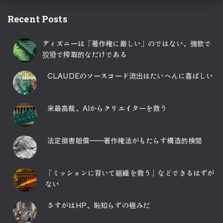
ペ
Recent Posts
ー
ディズニーは「著作権に厳しい」のではない、強欲で
ジ
狡猾で搾取的なだけである
送
CLAUDEのソースコード流出はたいへんに喜ばしい
り
米最高裁、AIからクリエイターを救う
法定損害賠償――著作権法がもたらす構造的検閲
「ミッションに背いて組織を救う」などできるはずが
ない
さすがはHP、恥知らずの極みだ