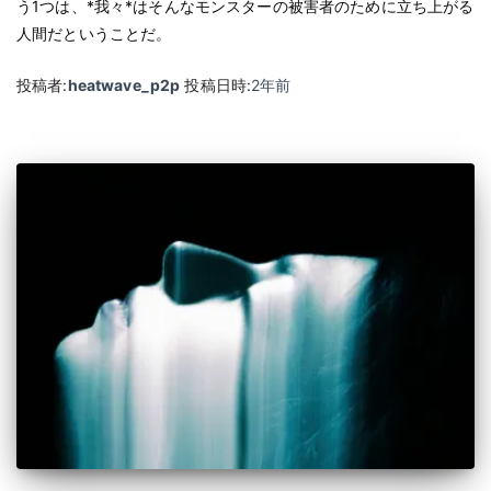
う1つは、*我々*はそんなモンスターの被害者のために立ち上がる
人間だということだ。
投稿者:
heatwave_p2p
投稿日時:
2年
前