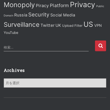
Privacy
Monopoly
Platform
Piracy
Public
Security
Russia
Social Media
Domain
US
Surveillance
Twitter
UK
VPN
Upload Filter
YouTube
検
検索…
索
:
Archives
A
r
c
h
i
v