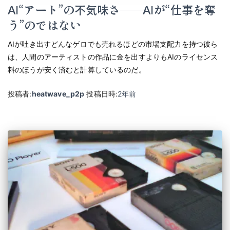
AI“アート”の不気味さ――AIが“仕事を奪
う”のではない
AIが吐き出すどんなゲロでも売れるほどの市場支配力を持つ彼ら
は、人間のアーティストの作品に金を出すよりもAIのライセンス
料のほうが安く済むと計算しているのだ。
投稿者:
heatwave_p2p
投稿日時:
2年
前