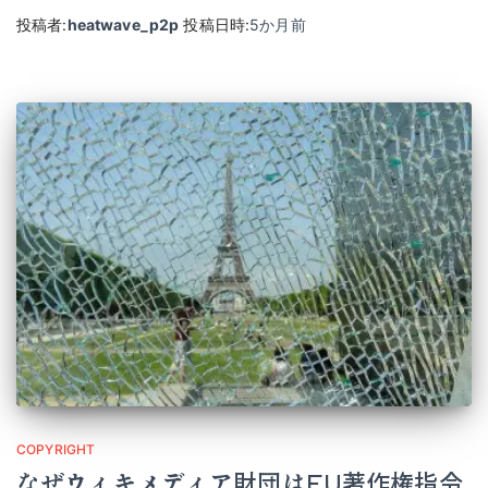
投稿者:
heatwave_p2p
投稿日時:
5か月
前
COPYRIGHT
なぜウィキメディア財団はEU著作権指令