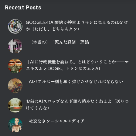
Recent Posts
GOOGLEのAI要約が検索よりマシに見えるのはなぜ
か（ただし、どちらもクソ）
（本当の）「死んだ経済」理論
「AIに行政機能を委ねる」とはどういうことか――マ
スキズムとDOGE、トランピズムとAI
AIバブルは一刻も早く弾けさせなければならない
お前のAIスロップなんざ誰も読みたくねえよ（送りつ
けてくんな）
社交なきソーシャルメディア