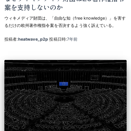
案を支持しないのか
ウィキメディア財団は、「自由な知（free knowledge）」を害す
るだけの欧州著作権指令案を否決するよう強く訴えている。
投稿者:
heatwave_p2p
投稿日時:
7年
前