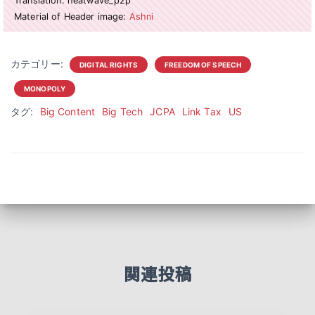
Translation: heatwave_p2p
Material of Header image:
Ashni
カテゴリー:
DIGITAL RIGHTS
FREEDOM OF SPEECH
MONOPOLY
タグ:
Big Content
Big Tech
JCPA
Link Tax
US
関連投稿