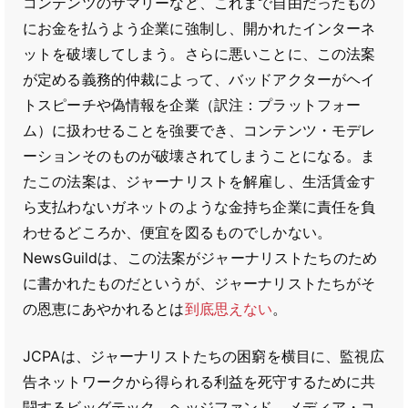
コンテンツのサマリーなど、これまで自由だったもの
にお金を払うよう企業に強制し、開かれたインターネ
ットを破壊してしまう。さらに悪いことに、この法案
が定める義務的仲裁によって、バッドアクターがヘイ
トスピーチや偽情報を企業（訳注：プラットフォー
ム）に扱わせることを強要でき、コンテンツ・モデレ
ーションそのものが破壊されてしまうことになる。ま
たこの法案は、ジャーナリストを解雇し、生活賃金す
ら支払わないガネットのような金持ち企業に責任を負
わせるどころか、便宜を図るものでしかない。
NewsGuildは、この法案がジャーナリストたちのため
に書かれたものだというが、ジャーナリストたちがそ
の恩恵にあやかれるとは
到底思えない
。
JCPAは、ジャーナリストたちの困窮を横目に、監視広
告ネットワークから得られる利益を死守するために共
闘するビッグテック、ヘッジファンド、メディア・コ