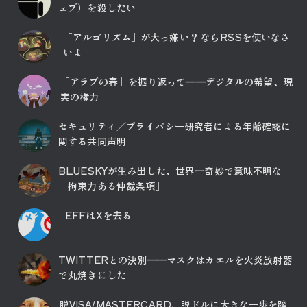
ェブ）を殺したい
「アルゴリズム」が大っ嫌い？ ならRSSを使いなさ
いよ
「アラブの春」を振り返って――デジタルの希望、現
実の権力
セキュリティ／プライバシー研究者による年齢確認に
関する共同声明
BLUESKYが生み出した、世界一奇妙で意味不明な
「拘束力ある仲裁条項」
EFFはXを去る
TWITTERとの決別――マスクはカエルを火炎放射器
で丸焼きにした
脱VISA/MASTERCARD、脱ドルに大きな一歩を踏