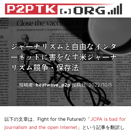
ジャーナリズムと自由なインタ
ーネットに害をなす米ジャーナ
リズム競争・保存法
投稿者:
heatwave_p2p
投稿日:
2022/10/5
以下の文章は、Fight for the Futureの「
JCPA is bad for
journalism and the open internet
」という記事を翻訳し