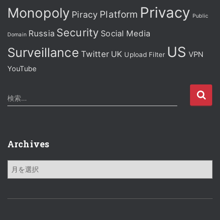
Privacy
Monopoly
Platform
Piracy
Public
Security
Russia
Social Media
Domain
US
Surveillance
Twitter
UK
VPN
Upload Filter
YouTube
検
検索…
索
:
Archives
A
r
c
h
i
v