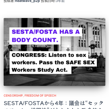
投稿者:
heatwave_p2p
投稿日時:
3年
前
CENSORSHIP
FREEDOM OF SPEECH
SESTA/FOSTAから4年：議会は“セック