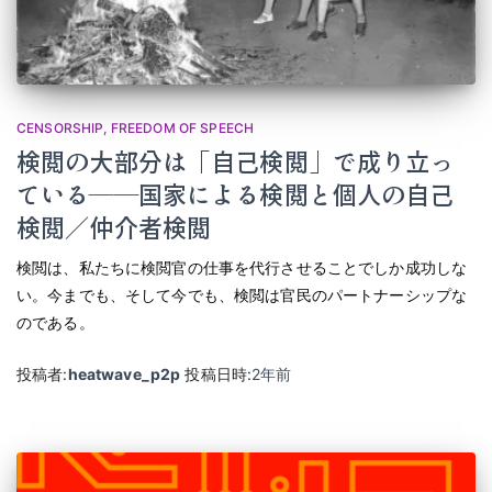
CENSORSHIP
FREEDOM OF SPEECH
検閲の大部分は「自己検閲」で成り立っ
ている――国家による検閲と個人の自己
検閲／仲介者検閲
検閲は、私たちに検閲官の仕事を代行させることでしか成功しな
い。今までも、そして今でも、検閲は官民のパートナーシップな
のである。
投稿者:
heatwave_p2p
投稿日時:
2年
前