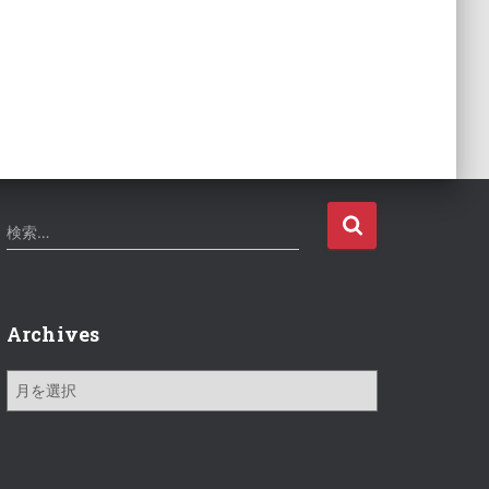
検
検索…
索
:
Archives
A
r
c
h
i