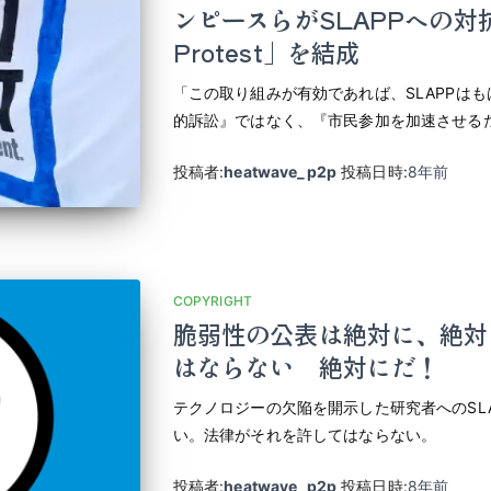
ンピースらがSLAPPへの対抗組織
Protest」を結成
「この取り組みが有効であれば、SLAPPは
的訴訟』ではなく、『市民参加を加速させる
投稿者:
heatwave_p2p
投稿日時:
8年
前
COPYRIGHT
脆弱性の公表は絶対に、絶対
はならない 絶対にだ！
テクノロジーの欠陥を開示した研究者へのSL
い。法律がそれを許してはならない。
投稿者:
heatwave_p2p
投稿日時:
8年
前