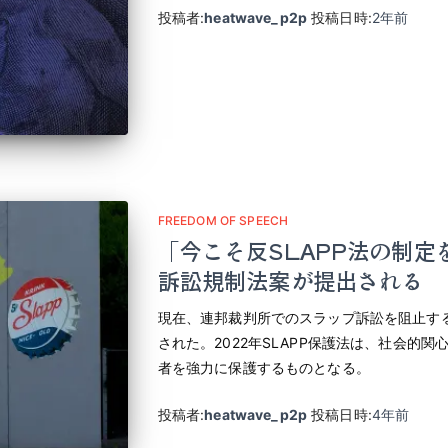
投稿者:
heatwave_p2p
投稿日時:
2年
前
FREEDOM OF SPEECH
「今こそ反SLAPP法の制
訴訟規制法案が提出される
現在、連邦裁判所でのスラップ訴訟を阻止す
された。2022年SLAPP保護法は、社会的
者を強力に保護するものとなる。
投稿者:
heatwave_p2p
投稿日時:
4年
前