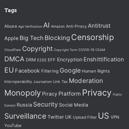
Tags
AI
Antitrust
Abuse
Anti-Piracy
Amazon
Age Verification
Censorship
Blocking
Big Tech
Apple
Copyright
CloudFlare
COVID-19
CSAM
Copyright Term
DMCA
Enshittification
Encryption
DRM
EFF
E2EE
EU
Google
Facebook
Filtering
Human Rights
Moderation
Interoperability
Journalism
Link Tax
Privacy
Monopoly
Platform
Piracy
Public
Security
Russia
Social Media
Domain
US
Surveillance
Twitter
UK
VPN
Upload Filter
YouTube