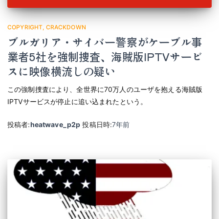
COPYRIGHT
CRACKDOWN
ブルガリア・サイバー警察がケーブル事
業者5社を強制捜査、海賊版IPTVサービ
スに映像横流しの疑い
この強制捜査により、全世界に70万人のユーザを抱える海賊版
IPTVサービスが停止に追い込まれたという。
投稿者:
heatwave_p2p
投稿日時:
7年
前