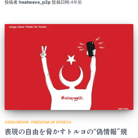
投稿者:
heatwave_p2p
投稿日時:
4年
前
CENSORSHIP
FREEDOM OF SPEECH
表現の自由を脅かすトルコの“偽情報”規