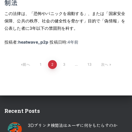
制法
この法律は、「恐怖やパニックを扇動する」、または「国家安全
保障、公共の秩序、社会の健全性を脅かす」目的で「偽情報」を
公表した者に3年以下の禁固刑を科す。
投稿者:
heatwave_p2p
投稿日時:
4年
前
投
前へ
1
2
3
…
13
次へ
稿
の
ペ
Recent Posts
ー
3Dプリンタ検閲法はユーザに何をもたらすのか