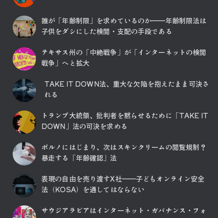
ジ
送
誰が「年齢制限」を求めているのか――年齢制限法は
子供をダシにした検閲・支配の手段である
り
テキサス州の「中絶戦争」が「インターネットの検閲
戦争」へと拡大
TAKE IT DOWN法、重大な欠陥を抱えたまま可決さ
れる
トランプ大統領、批判者を黙らせるために「TAKE IT
DOWN」法の可決を求める
ポルノにはじまり、次はスキンクリームの閲覧規制？
暴走する「年齢確認」法
表現の自由を売り渡すX社――子どもオンライン安全
法（KOSA）を通してはならない
サウジアラビアはインターネット・ガバナンス・フォ