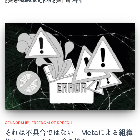
投稿者:
heatwave_p2p
投稿日時:
2年
前
CENSORSHIP
FREEDOM OF SPEECH
それは不具合ではない：Metaによる組織