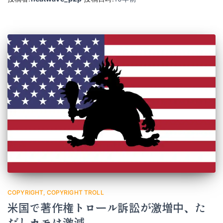
COPYRIGHT
COPYRIGHT TROLL
米国で著作権トロール訴訟が激増中、た
だしカモは激減