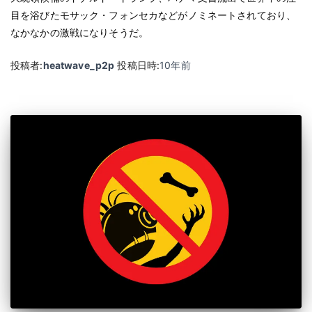
目を浴びたモサック・フォンセカなどがノミネートされており、
なかなかの激戦になりそうだ。
投稿者:
heatwave_p2p
投稿日時:
10年
前