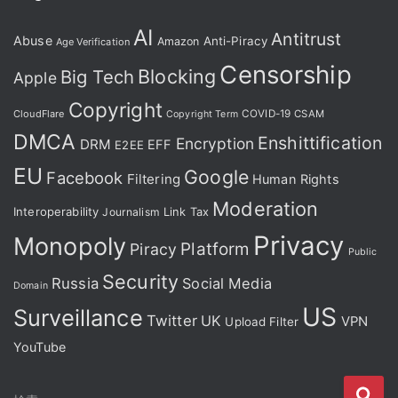
AI
Antitrust
Abuse
Anti-Piracy
Amazon
Age Verification
Censorship
Blocking
Big Tech
Apple
Copyright
CloudFlare
COVID-19
CSAM
Copyright Term
DMCA
Enshittification
Encryption
DRM
EFF
E2EE
EU
Google
Facebook
Filtering
Human Rights
Moderation
Interoperability
Journalism
Link Tax
Privacy
Monopoly
Platform
Piracy
Public
Security
Russia
Social Media
Domain
US
Surveillance
Twitter
UK
VPN
Upload Filter
YouTube
検