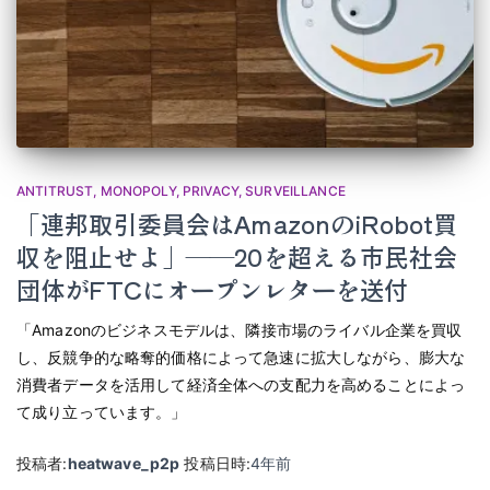
ANTITRUST
MONOPOLY
PRIVACY
SURVEILLANCE
「連邦取引委員会はAmazonのiRobot買
収を阻止せよ」――20を超える市民社会
団体がFTCにオープンレターを送付
「Amazonのビジネスモデルは、隣接市場のライバル企業を買収
し、反競争的な略奪的価格によって急速に拡大しながら、膨大な
消費者データを活用して経済全体への支配力を高めることによっ
て成り立っています。」
投稿者:
heatwave_p2p
投稿日時:
4年
前