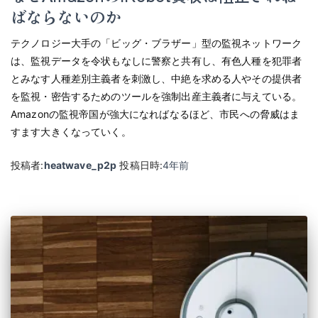
ばならないのか
テクノロジー大手の「ビッグ・ブラザー」型の監視ネットワーク
は、監視データを令状もなしに警察と共有し、有色人種を犯罪者
とみなす人種差別主義者を刺激し、中絶を求める人やその提供者
を監視・密告するためのツールを強制出産主義者に与えている。
Amazonの監視帝国が強大になればなるほど、市民への脅威はま
すます大きくなっていく。
投稿者:
heatwave_p2p
投稿日時:
4年
前