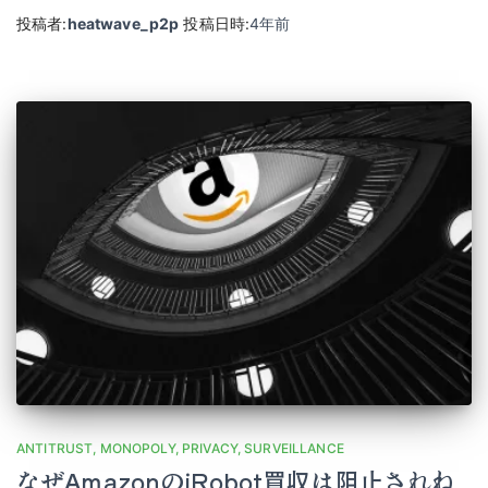
投稿者:
heatwave_p2p
投稿日時:
4年
前
ANTITRUST
MONOPOLY
PRIVACY
SURVEILLANCE
なぜAmazonのiRobot買収は阻止されね