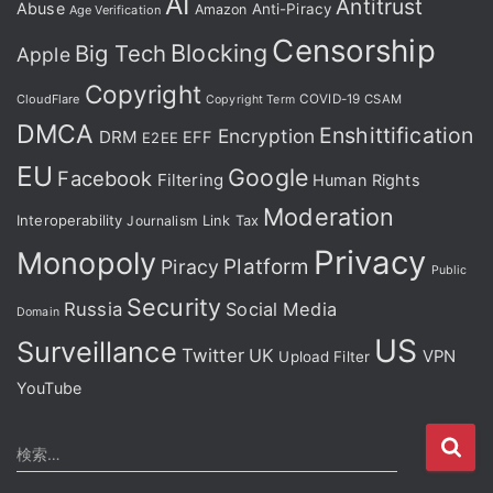
AI
Antitrust
Abuse
Anti-Piracy
Amazon
Age Verification
Censorship
Blocking
Big Tech
Apple
Copyright
CloudFlare
COVID-19
CSAM
Copyright Term
DMCA
Enshittification
Encryption
DRM
EFF
E2EE
EU
Google
Facebook
Filtering
Human Rights
Moderation
Interoperability
Journalism
Link Tax
Privacy
Monopoly
Platform
Piracy
Public
Security
Russia
Social Media
Domain
US
Surveillance
Twitter
UK
VPN
Upload Filter
YouTube
検
検索…
索
: