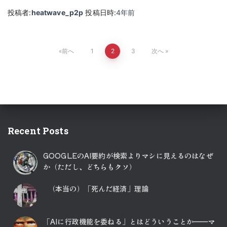
投稿者:
heatwave_p2p
投稿日時:
4年
前
投
前へ
1
2
3
次へ
稿
の
ペ
Recent Posts
ー
GOOGLEのAI要約が検索よりマシに見えるのはなぜ
ジ
か（ただし、どちらもクソ）
送
（本当の）「死んだ経済」理論
り
「AIに行政機能を委ねる」とはどういうことか――マ