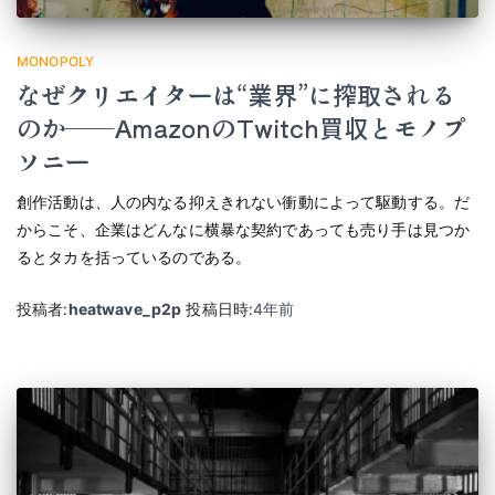
MONOPOLY
なぜクリエイターは“業界”に搾取される
のか――AmazonのTwitch買収とモノプ
ソニー
創作活動は、人の内なる抑えきれない衝動によって駆動する。だ
からこそ、企業はどんなに横暴な契約であっても売り手は見つか
るとタカを括っているのである。
投稿者:
heatwave_p2p
投稿日時:
4年
前